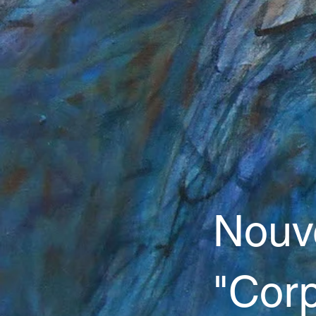
N
ouv
"Corp