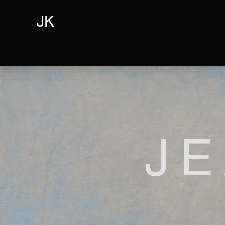
JK
JE